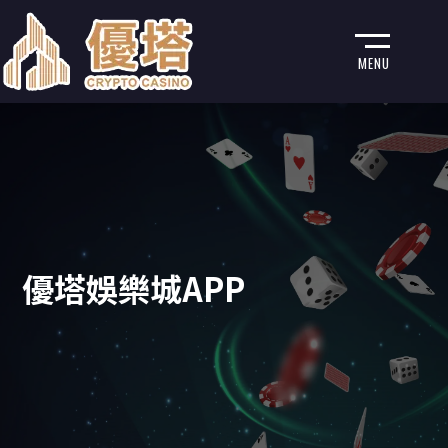
MENU
優塔娛樂城APP