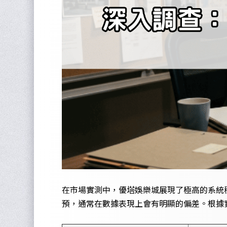
在市場實測中，優塔娛樂城展現了極高的系統
預，通常在數據表現上會有明顯的偏差。根據