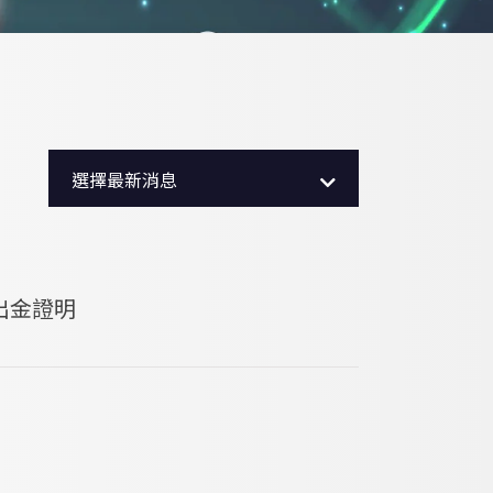
全部消息
選擇最新消息
優塔娛樂城APP
出金證明
優塔娛樂城詐騙