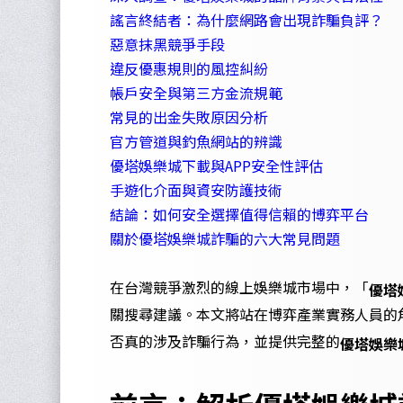
謠言終結者：為什麼網路會出現詐騙負評？
惡意抹黑競爭手段
違反優惠規則的風控糾紛
帳戶安全與第三方金流規範
常見的出金失敗原因分析
官方管道與釣魚網站的辨識
優塔娛樂城下載與APP安全性評估
手遊化介面與資安防護技術
結論：如何安全選擇值得信賴的博弈平台
關於優塔娛樂城詐騙的六大常見問題
在台灣競爭激烈的線上娛樂城市場中，「
優塔
關搜尋建議。本文將站在博弈產業實務人員的
否真的涉及詐騙行為，並提供完整的
優塔娛樂