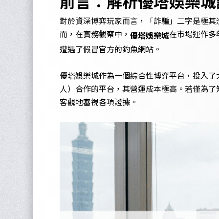
前言：解析優塔娛樂城
對於資深博弈玩家而言，「詐騙」二字是極其
而，在實務觀察中，
在市場運作多
優塔娛樂城
遭遇了假冒官方的釣魚網站。
優塔娛樂城作為一個綜合性博弈平台，投入了
人）合作的平台，其營運成本極高。若僅為了
客觀地審視各項證據。