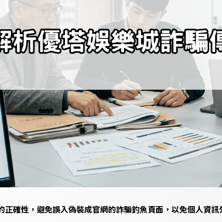
的正確性，避免誤入偽裝成官網的詐騙釣魚頁面，以免個人資訊