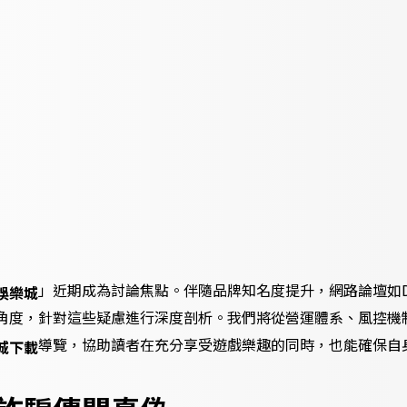
」近期成為討論焦點。伴隨品牌知名度提升，網路論壇如Dc
娛樂城
角度，針對這些疑慮進行深度剖析。我們將從營運體系、風控機
導覽，協助讀者在充分享受遊戲樂趣的同時，也能確保自
城下載