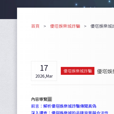
首頁
優塔娛樂城詐騙
優塔娛樂城
17
優塔娛
優塔娛樂城詐騙
2026,Mar
內容導覽
前言：解析優塔娛樂城詐騙傳聞真偽
深入調查：優塔娛樂城的品牌背景與合法性