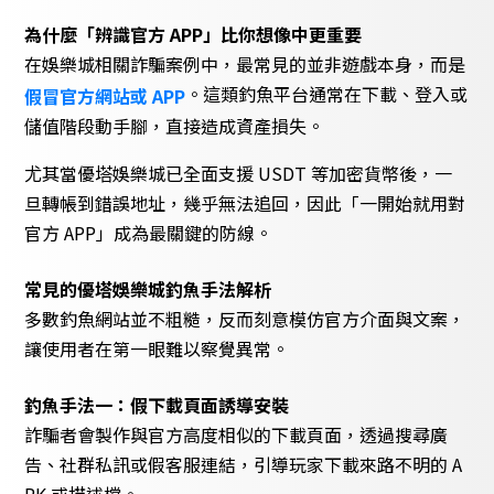
為什麼「辨識官方 APP」比你想像中更重要
在娛樂城相關詐騙案例中，最常見的並非遊戲本身，而是
。這類釣魚平台通常在下載、登入或
假冒官方網站或 APP
儲值階段動手腳，直接造成資產損失。
尤其當優塔娛樂城已全面支援 USDT 等加密貨幣後，一
旦轉帳到錯誤地址，幾乎無法追回，因此「一開始就用對
官方 APP」成為最關鍵的防線。
常見的優塔娛樂城釣魚手法解析
多數釣魚網站並不粗糙，反而刻意模仿官方介面與文案，
讓使用者在第一眼難以察覺異常。
釣魚手法一：假下載頁面誘導安裝
詐騙者會製作與官方高度相似的下載頁面，透過搜尋廣
告、社群私訊或假客服連結，引導玩家下載來路不明的 A