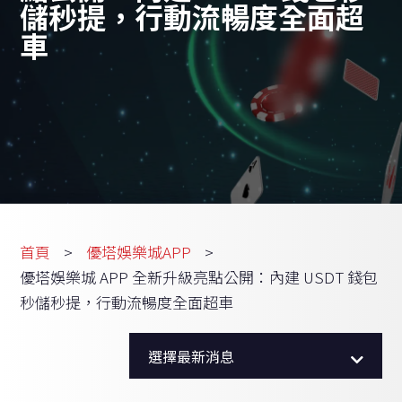
儲秒提，行動流暢度全面超
車
首頁
優塔娛樂城APP
優塔娛樂城 APP 全新升級亮點公開：內建 USDT 錢包
秒儲秒提，行動流暢度全面超車
全部消息
選擇最新消息