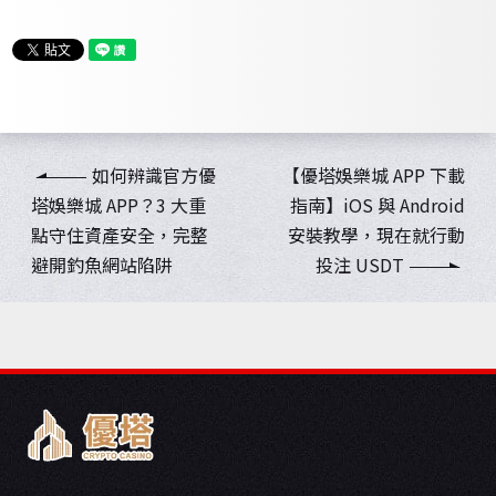
如何辨識官方優
【優塔娛樂城 APP 下載
塔娛樂城 APP？3 大重
指南】iOS 與 Android
點守住資產安全，完整
安裝教學，現在就行動
避開釣魚網站陷阱
投注 USDT