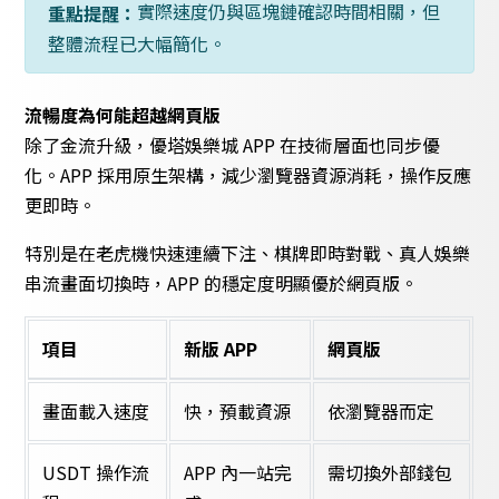
實際速度仍與區塊鏈確認時間相關，但
重點提醒：
整體流程已大幅簡化。
流暢度為何能超越網頁版
除了金流升級，優塔娛樂城 APP 在技術層面也同步優
化。APP 採用原生架構，減少瀏覽器資源消耗，操作反應
更即時。
特別是在老虎機快速連續下注、棋牌即時對戰、真人娛樂
串流畫面切換時，APP 的穩定度明顯優於網頁版。
項目
新版 APP
網頁版
畫面載入速度
快，預載資源
依瀏覽器而定
USDT 操作流
APP 內一站完
需切換外部錢包