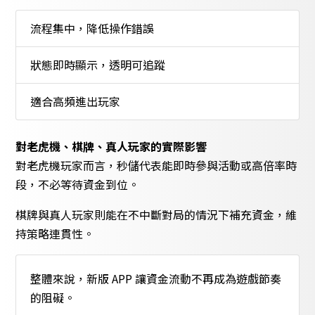
流程集中，降低操作錯誤
狀態即時顯示，透明可追蹤
適合高頻進出玩家
對老虎機、棋牌、真人玩家的實際影響
對老虎機玩家而言，秒儲代表能即時參與活動或高倍率時
段，不必等待資金到位。
棋牌與真人玩家則能在不中斷對局的情況下補充資金，維
持策略連貫性。
整體來說，新版 APP 讓資金流動不再成為遊戲節奏
的阻礙。