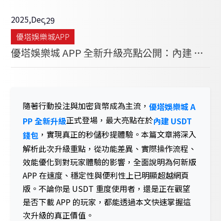
優塔娛樂城APP
2025,Dec
29
優塔娛樂城詐騙
優塔娛樂城APP
優塔娛樂城 APP 全新升級亮點公開：內建 US
DT 錢包秒儲秒提，行動流暢度全面超車
隨著行動投注與加密貨幣成為主流，
優塔娛樂城 A
正式登場，最大亮點在於
PP 全新升級
內建 USDT
，實現真正的秒儲秒提體驗。本篇文章將深入
錢包
解析此次升級重點，從功能差異、實際操作流程、
效能優化到對玩家體驗的影響，全面說明為何新版
APP 在速度、穩定性與便利性上已明顯超越網頁
版。不論你是 USDT 重度使用者，還是正在觀望
是否下載 APP 的玩家，都能透過本文快速掌握這
次升級的真正價值。