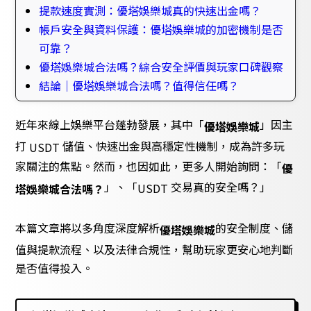
提款速度實測：優塔娛樂城真的快速出金嗎？
帳戶安全與資料保護：優塔娛樂城的加密機制是否
可靠？
優塔娛樂城合法嗎？綜合安全評價與玩家口碑觀察
結論｜優塔娛樂城合法嗎？值得信任嗎？
近年來線上娛樂平台蓬勃發展，其中「
」因主
優塔娛樂城
打
儲值、快速出金與高穩定性機制，成為許多玩
USDT
家關注的焦點。然而，也因如此，更多人開始詢問：「
優
」、「
交易真的安全嗎？」
USDT
塔娛樂城合法嗎？
本篇文章將以多角度深度解析
的安全制度、儲
優塔娛樂城
值與提款流程、以及法律合規性，幫助玩家更安心地判斷
是否值得投入。