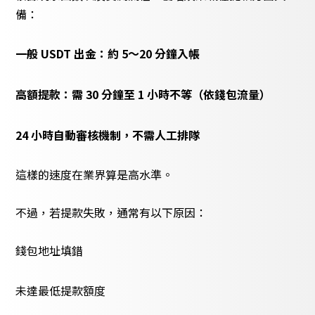
備：
一般 USDT 出金：約 5～20 分鐘入帳
高額提款：需 30 分鐘至 1 小時不等（依錢包流量）
24 小時自動審核機制，不需人工排隊
這樣的速度在業界算是高水準。
不過，若提款失敗，通常有以下原因：
錢包地址填錯
未達最低提款額度