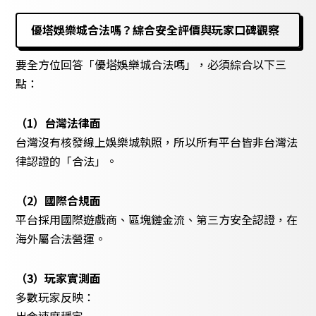
優塔娛樂城合法嗎？綜合安全評價與玩家口碑觀察
要全方位回答「優塔娛樂城合法嗎」，必須綜合以下三
點：
（1）台灣法律面
台灣沒有核發線上娛樂城執照，所以所有平台皆非台灣法
律認證的「合法」。
（2）國際合規面
平台採用國際遊戲商、區塊鏈金流、第三方安全認證，在
海外屬合法營運。
（3）玩家實測面
多數玩家反映：