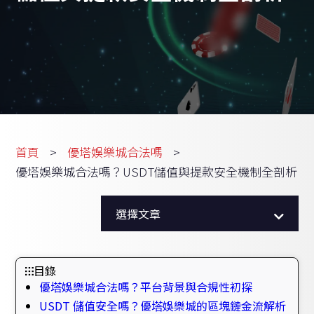
首頁
優塔娛樂城合法嗎
優塔娛樂城合法嗎？USDT儲值與提款安全機制全剖析
優塔娛樂城合法嗎？USDT儲值與
全部文章
提款安全機制全剖析
選擇文章
優塔娛樂城合法嗎
目錄
優塔娛樂城合法嗎？平台背景與合規性初探
USDT 儲值安全嗎？優塔娛樂城的區塊鏈金流解析