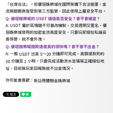
「台灣合法」。但優塔娛樂城在國際架構下合法營運，金
流與遊戲商皆受到第三方監管，因此使用上屬安全平台。
Q: 優塔娛樂城的 USDT 儲值是否安全？會不會被盜？
A: USDT 屬於區塊鏈不可篡改機制，交易透明又匿名，優
塔娛樂城使用的加密金流高度安全，只要玩家錢包私鑰妥
善保管，就不會外洩。
Q: 優塔娛樂城提款速度真的很快嗎？會不會不出金？
A: 一般
出金
～
分鐘即可完成，高額提款則約
USDT
5
20
分鐘至
小時。只要完成活動流水並填寫正確錢包地
30
1
址，目前無玩家回報無故不出金情況。
你可能會喜歡：
新註冊體驗金娛樂城